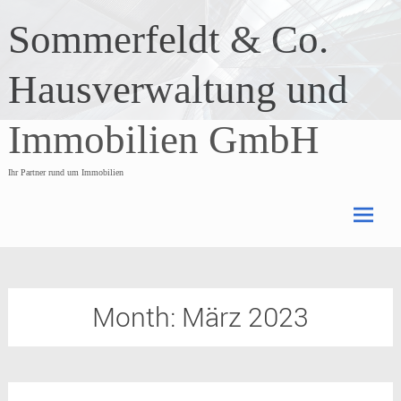
Skip
Sommerfeldt & Co.
to
content
Hausverwaltung und
Immobilien GmbH
Ihr Partner rund um Immobilien
Month:
März 2023