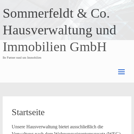
Skip
Sommerfeldt & Co.
to
content
Hausverwaltung und
Immobilien GmbH
Ihr Partner rund um Immobilien
Startseite
Unsere Hausverwaltung bietet ausschließlich die
Verwaltung nach dem Wohnungseigentumsgesetz (WEG)